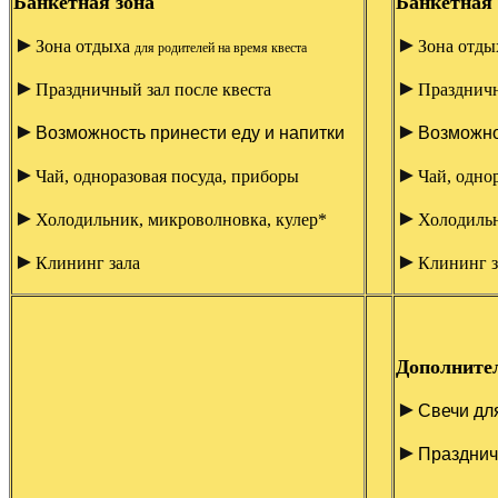
Банкетная зона
Банкетная 
►
►
Зона отдыха
Зона отд
для родителей на время квеста
►
►
Праздничный зал после квеста
Праздничн
►
►
Возможность принести еду и напитки
Возможно
►
►
Чай, одноразовая посуда, приборы
Чай, одно
►
►
Холодильник, микроволновка, кулер
*
Холодильн
►
►
Клининг зала
Клининг з
Дополните
►
Свечи дл
►
Празднич